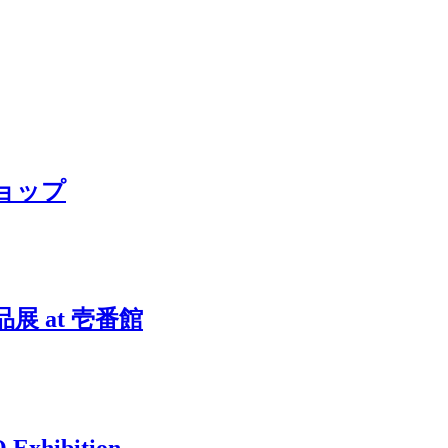
ョップ
 at 壱番館