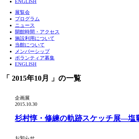
ENGLISH
展覧会
プログラム
ニュース
開館時間・アクセス
施設利用について
当館について
メンバーシップ
ボランティア募集
ENGLISH
「
2015年10月
」の一覧
企画展
2015.10.30
杉村惇・修練の軌跡スケッチ展―塩
お知らせ