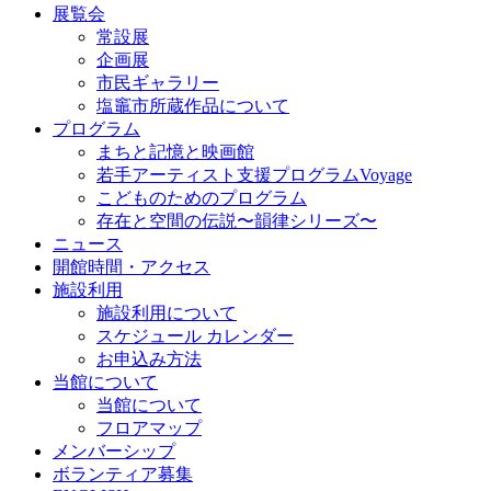
展覧会
常設展
企画展
市民ギャラリー
塩竈市所蔵作品について
プログラム
まちと記憶と映画館
若手アーティスト支援プログラムVoyage
こどものためのプログラム
存在と空間の伝説〜韻律シリーズ〜
ニュース
開館時間・アクセス
施設利用
施設利用について
スケジュール カレンダー
お申込み方法
当館について
当館について
フロアマップ
メンバーシップ
ボランティア募集