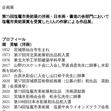
企画展
第75回塩竈市美術展の洋画・日本画・書道の各部門において
塩竈市美術展賞を受賞した3人の作家による作品展。
プロフィール
堀 英敏（洋画）
1952 宮城県仙台市生まれ
1973 第37回河北美術展初出品初入選
1976 東北大学工学部建築学科卒業
2017 山野のスケッチ会に入会し早坂貞彦先生に師事し水彩
画を始める。
2017 台原水彩会に入会し山口裕子先生に師事
2020 第57回宮城県芸術祭絵画展（公募の部）初出品 奨励
賞（会員推挙）
2020 第73回塩竈市美術展初出品 洋画奨励賞
2021 宮城水彩画会会長 松永弘先生に師事
2021 第108回日本水彩展初出品初入選
2021 第74回塩竈市美術展 塩釜中央ライオンズクラブ会長