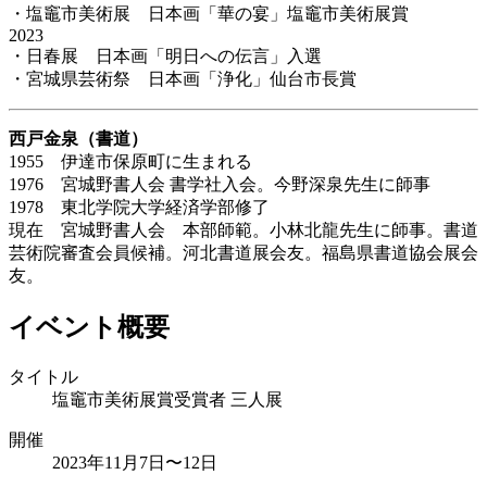
・塩竈市美術展 日本画「華の宴」塩竈市美術展賞
2023
・日春展 日本画「明日への伝言」入選
・宮城県芸術祭 日本画「浄化」仙台市長賞
西戸金泉（書道）
1955 伊達市保原町に生まれる
1976 宮城野書人会 書学社入会。今野深泉先生に師事
1978 東北学院大学経済学部修了
現在 宮城野書人会 本部師範。小林北龍先生に師事。書道
芸術院審査会員候補。河北書道展会友。福島県書道協会展会
友。
イベント概要
タイトル
塩竈市美術展賞受賞者 三人展
開催
2023年11月7日〜12日