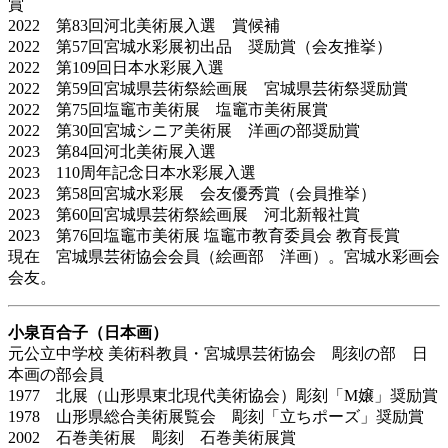
賞
2022 第83回河北美術展入選 賞候補
2022 第57回宮城水彩展初出品 奨励賞（会友推挙）
2022 第109回日本水彩展入選
2022 第59回宮城県芸術祭絵画展 宮城県芸術祭奨励賞
2022 第75回塩竈市美術展 塩竈市美術展賞
2022 第30回宮城シニア美術展 洋画の部奨励賞
2023 第84回河北美術展入選
2023 110周年記念日本水彩展入選
2023 第58回宮城水彩展 会友優秀賞（会員推挙）
2023 第60回宮城県芸術祭絵画展 河北新報社賞
2023 第76回塩竈市美術展 塩竈市教育委員会 教育長賞
現在 宮城県芸術協会会員（絵画部 洋画）。宮城水彩画会
会友。
小泉百合子（日本画）
元公立中学校 美術科教員・宮城県芸術協会 彫刻の部 日
本画の部会員
1977 北展（山形県東北現代美術協会）彫刻「M嬢」奨励賞
1978 山形県総合美術展覧会 彫刻「立ちポーズ」奨励賞
2002 石巻美術展 彫刻 石巻美術展賞