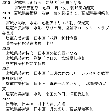
2016 宮城県芸術協会 彫刻の部会員となる
宮城県芸術祭 彫刻「若い女」菅野美術館賞
2018 宮城県芸術祭 彫刻「前を見据えて」宮城県芸術祭賞
2019
・宮城水彩展 水彩「彫塑アトリエの朝」俊光賞
・塩竈市美術展 水彩「祭りの後」塩釜東ロータリークラブ
会長賞
・塩竈市美術展 日本画「花冠」杉村惇賞
菅野美術館受賞者展 出品
2020
・宮城県芸術協会 日本画の部会員となる
・宮城県芸術祭 彫刻「クロス」宮城県知事賞
・杉村惇美術館にて個展
2021
・宮城県芸術祭 日本画「三月の鯉のぼり」カメイ社会教育
振興財団賞
・塩竈市美術展 日本画「真夜中の問いかけ」 塩竈美術展
賞
・塩竈市美術展 水彩「南国の休日」洋画奨励賞
2022
・日春展 日本画「月下の夢」入選
・宮城県芸術祭 日本画「月の光り」宮城県知事賞