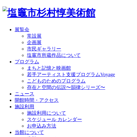
展覧会
常設展
企画展
市民ギャラリー
塩竈市所蔵作品について
プログラム
まちと記憶と映画館
若手アーティスト支援プログラムVoyage
こどものためのプログラム
存在と空間の伝説〜韻律シリーズ〜
ニュース
開館時間・アクセス
施設利用
施設利用について
スケジュール カレンダー
お申込み方法
当館について