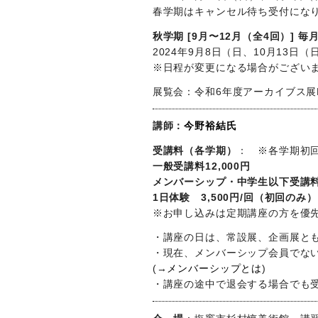
春学期はキャンセル待ち受付にな
秋学期 [9月〜12月（全4回）] 毎月第
2024年9月8日（日、10月13日
※日程が変更になる場合がござい
展覧会：令和6年度アーカイブス展
講師：
今野裕結氏
受講料（各学期）
： ※各学期初
一般受講料12,000円
メンバーシップ・中学生以下受講料 
1日体験 3,500円/回（初回の
※お申し込みは定期講座の方を優
・講座の日は、常設展、企画展と
・現在、メンバーシップ会員でな
(→
メンバーシップとは
)
・講座の途中で退会する場合でも