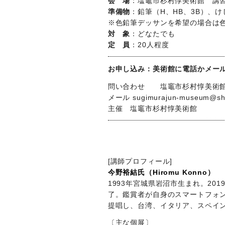
会 場
：塩竈市杉村惇美術館 講
準備物
：鉛筆（H、HB、3B）、
※色鉛筆デッサンを希望の場合は
対 象
：どなたでも
定 員
：20人程度
お申し込み：美術館に電話かメー
問い合わせ 塩竈市杉村惇美術館 TEL
メール sugimurajun-museum@shi
主催 塩竈市杉村惇美術館
[講師プロフィール]
今野裕結氏（Hiromu Konno）
1993年宮城県岩沼市生まれ。2
了。鑑賞者が自身のスマートフォ
提唱し、台湾、イタリア、スペイ
〔主な個展〕