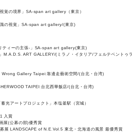
境界」SA-span art gallery（東京）
」SA-span art gallery/(東京)
の主張-」SA-span art gallery(東京)
INK」M.A.D.S. ART GALLERY/(ミラノ・イタリア/フェルテベント
tion」Wrong Gallery Taipei:靠邊走藝術空間/(台北・台湾)
E SHERWOOD TAIPEI:台北西華飯店/(台北・台湾)
「蓄光アートプロジェクト」本塩釜駅（宮城）
21 入賞
絵画展(公募の部)優秀賞
LANDSCAPE of N.E.Vol.5 東北・北海道の風景 最優秀賞