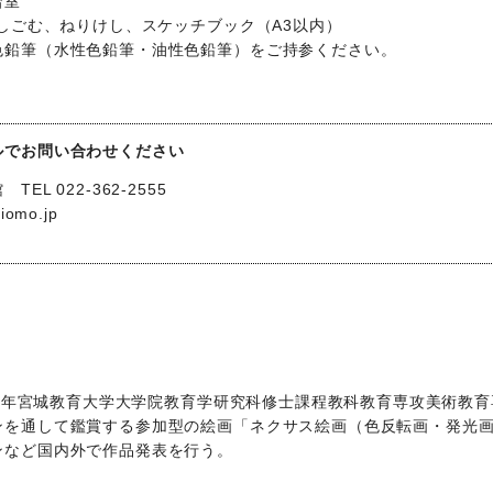
習室
けしごむ、ねりけし、スケッチブック（A3以内）
色鉛筆（水性色鉛筆・油性色鉛筆）をご持参ください。
ルでお問い合わせください
 022-362-2555
omo.jp
019年宮城教育大学大学院教育学研究科修士課程教科教育専攻美術教
ンを通して鑑賞する参加型の絵画「ネクサス絵画（色反転画・発光
ンなど国内外で作品発表を行う。