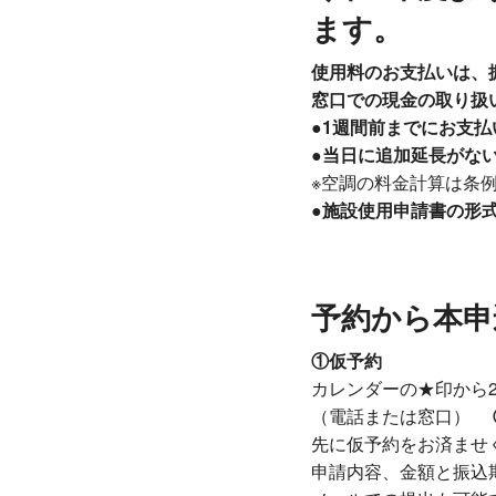
ます。
使用料のお支払いは、
窓口での現金の取り扱
●1週間前までにお支
●当日に追加延長がな
※空調の料金計算は条
●施設使用申請書の形
予約から本申
①仮予約
カレンダーの★印から
（電話または窓口）
先に仮予約をお済ませ
申請内容、金額と振込