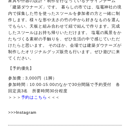
家具や什器の設計・制作を行なっているデザインチーム
「建築ダウナーズ」です。 暮らしの市では、塩竈神社の境
内で採集した竹を使ったスツールを参加者の方と一緒に制
作します。様々な形や太さの竹の中から好きなものを選ん
でもらい、天板と組み合わせて紐で結んで作ります。完成
したスツールはお持ち帰りいただけます。 塩竈の風景をか
たちづくる素材の手触りを、ぜひ生活の中で感じていただ
けたらと思います。 そのほか、会場では建築ダウナーズが
制作したオリジナルグッズ販売も行います。ぜひ遊びに来
てください。
【予約優先】
参加費：3,000円（1脚）
参加時間：10:00-15:00のなかで30分間隔で予約受付 各
回定員3名 所要時間30分程度
＞＞＞
予約はこちら
＜＜＜
>>>
Instagram