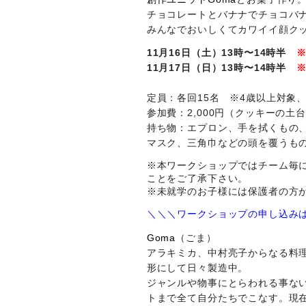
チョコレートとバナナでチョコバ
みんなでおいしくてカワイイ顔ク
11月16日（土）13時〜14時半
11月17日（日）13時〜14時半
定員：各回15名 ※4歳以上対象
参加費：2,000円（クッキーの
持ち物：エプロン、手を拭くもの
マスク、三角巾などの頭を覆うも
※本ワークショップではチーム毎
ことをご了承下さい。
※未就学のお子様には保護者の方
＼
＼
＼
ワークショップの申し込み
Goma
（ごま）
アラキミカ、中村亮子からなる料
形にして日々製造中。
ジャンルや物事にとらわれる事な
トまで全て自分たちでこなす。現在