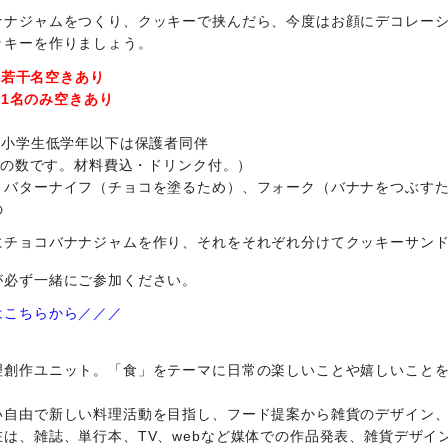
ナナジャムをつくり、クッキーで挟んだら、今度はお顔にデコレー
ッキーを作りましょう。
※若干名空きあり
※1名のみ空きあり
、小学生低学年以下は保護者同伴
土台の数です。材料費込・ドリンク付。）
、バターナイフ（チョコを塗るため）、フォーク（バナナをつぶす
の
にチョコバナナジャムを作り、それをそれぞれ分けてクッキーサン
が必ず一緒にご参加ください。
はこちらから／／／
理創作ユニット。「食」をテーマに日常の楽しいことや嬉しいこと
い自由で新しい料理活動を目指し、フード提案から雑貨のデザイン
は、雑誌、単行本、TV、webなど媒体での作品発表、雑貨デザイ