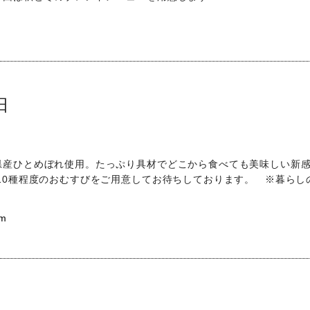
日
県産ひとめぼれ使用。たっぷり具材でどこから食べても美味しい新
10種程度のおむすびをご用意してお待ちしております。 ※暮らし
am