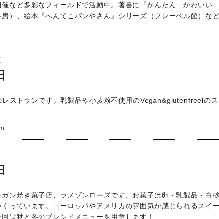
開催など多彩なフィールドで活動中。著書に『かんたん かわいい
書房）、絵本『へんてこパンやさん』シリーズ（フレーベル館）な
t
日
レストランです。乳製品や小麦粉不使用のVegan&glutenfreelの
am
日
ーガン焼き菓子店、ラメゾンローズです。お菓子は卵・乳製品・白
つくっています。ヨーロッパやアメリカの雰囲気が感じられるスイ
今回は秋と冬のブレンドメニューを用意します！