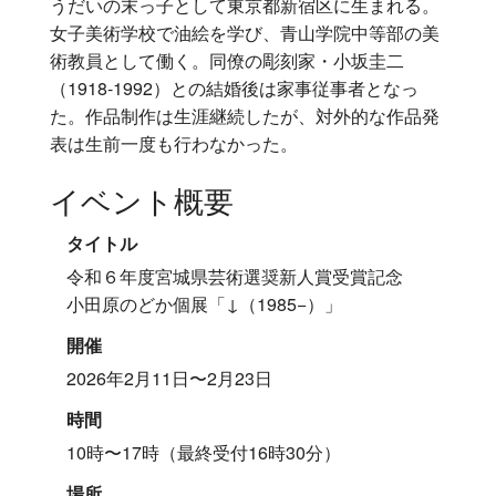
うだいの末っ子として東京都新宿区に生まれる。
女子美術学校で油絵を学び、青山学院中等部の美
術教員として働く。同僚の彫刻家・小坂圭二
（1918-1992）との結婚後は家事従事者となっ
た。作品制作は生涯継続したが、対外的な作品発
表は生前一度も行わなかった。
イベント概要
タイトル
令和６年度宮城県芸術選奨新人賞受賞記念
小田原のどか個展「↓（1985−）」
開催
2026年2月11日〜2月23日
時間
10時〜17時（最終受付16時30分）
場所