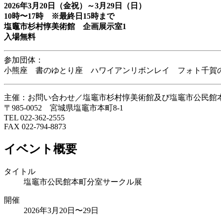
2026年3月20日（金祝）～3月29日（日）
10時〜17時 ※最終日15時まで
塩竈市杉村惇美術館 企画展示室1
入場無料
参加団体：
小熊座 書のゆとり座 ハワイアンリボンレイ フォト千賀
主催：お問い合わせ／塩竈市杉村惇美術館及び塩竈市公民館
〒985-0052 宮城県塩竈市本町8-1
TEL 022-362-2555
FAX 022-794-8873
イベント概要
タイトル
塩竈市公民館本町分室サークル展
開催
2026年3月20日〜29日