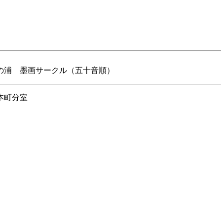
の浦 墨画サークル（五十音順）
本町分室