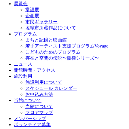
展覧会
常設展
企画展
市民ギャラリー
塩竈市所蔵作品について
プログラム
まちと記憶と映画館
若手アーティスト支援プログラムVoyage
こどものためのプログラム
存在と空間の伝説〜韻律シリーズ〜
ニュース
開館時間・アクセス
施設利用
施設利用について
スケジュール カレンダー
お申込み方法
当館について
当館について
フロアマップ
メンバーシップ
ボランティア募集