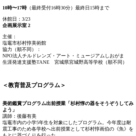
10時〜17時
（最終受付16時30分）最終日15時まで
休館日：3/23
企画展示室 2
主催：
塩竈市杉村惇美術館
協力（順不同）：
NPO法人チルドレンズ・アート・ミュージアムしおがま
生涯発達支援塾TANE 宮城県宮城野高等学校（順不同）
＜教育普及プログラム＞
美術鑑賞プログラム出前授業「杉村惇の器をそうぞうしてみ
よう」
講師：後藤有美
塩竈市内の小学5年生を対象にしたプログラム。今年度は耐
震工事のため各学校へ出前授業として杉村惇画伯の《魚》を
もとに器づくりを行った。