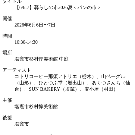
タイトル
【6/6-7】暮らしの市2026夏＜パンの市＞
開催
2026年6月6日〜7日
時間
10:30-14:30
場所
塩竈市杉村惇美術館 中庭
アーティスト
コトリコーヒー那須アトリエ（栃木）、山ベーグル
（山形）、ひとつぶ堂（岩出山）、あくつさんち（仙
台）、SUN BAKERY（塩竈）、麦小屋（村田）
主催
塩竈市杉村惇美術館
後援
塩竈市