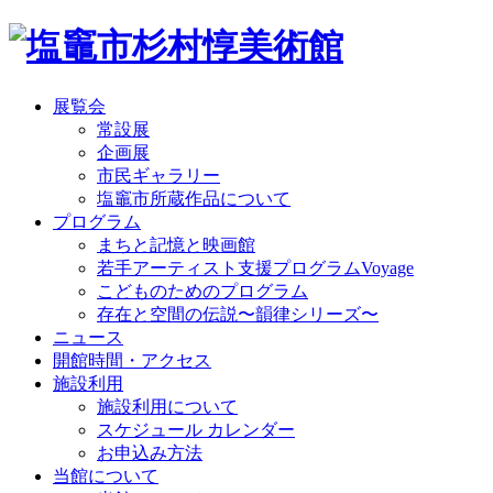
展覧会
常設展
企画展
市民ギャラリー
塩竈市所蔵作品について
プログラム
まちと記憶と映画館
若手アーティスト支援プログラムVoyage
こどものためのプログラム
存在と空間の伝説〜韻律シリーズ〜
ニュース
開館時間・アクセス
施設利用
施設利用について
スケジュール カレンダー
お申込み方法
当館について