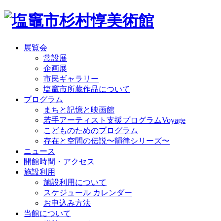
展覧会
常設展
企画展
市民ギャラリー
塩竈市所蔵作品について
プログラム
まちと記憶と映画館
若手アーティスト支援プログラムVoyage
こどものためのプログラム
存在と空間の伝説〜韻律シリーズ〜
ニュース
開館時間・アクセス
施設利用
施設利用について
スケジュール カレンダー
お申込み方法
当館について