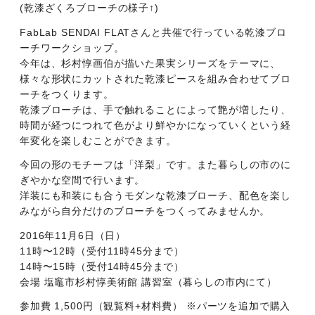
(乾漆ざくろブローチの様子↑)
FabLab SENDAI FLATさんと共催で行っている乾漆ブロ
ーチワークショップ。
今年は、杉村惇画伯が描いた果実シリーズをテーマに、
様々な形状にカットされた乾漆ピースを組み合わせてブロ
ーチをつくります。
乾漆ブローチは、手で触れることによって艶が増したり、
時間が経つにつれて色がより鮮やかになっていくという経
年変化を楽しむことができます。
今回の形のモチーフは「洋梨」です。また暮らしの市のに
ぎやかな空間で行います。
洋装にも和装にも合うモダンな乾漆ブローチ、配色を楽し
みながら自分だけのブローチをつくってみませんか。
2016年11月6日（日）
11時〜12時（受付11時45分まで）
14時〜15時（受付14時45分まで）
会場 塩竈市杉村惇美術館 講習室（暮らしの市内にて）
参加費 1,500円（観覧料+材料費） ※パーツを追加で購入