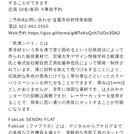
することができます
定員 10名/各回 ※事前予約
ご予約&お問い合わせ 塩竈市杉村惇美術館
電話 022-362-2555
Web予約
https://goo.gl/forms/gWToKvQzh7UOo3DA2
「乾漆シート」とは
寒冷紗という布を漆で塗り固めるという伝統技法によって
作られた板状素材で、宮城大学デザイン情報学科土岐謙次
氏と株式会社郷自然工房佐藤和也氏によって開発・制作さ
れています。漆に顔料を加えて色づけをすることにより、
伝統的な朱色や黒色だけでなく翠や青などといったカラー
バリエーションを持たせることができます。厚みは1mmほ
どしかありませんが、非常に強固な素材です。はさみやカ
ッターでの切断は困難ですが、レーザーカッターを使用す
ることで、簡単に思い通りの形状にカットすることが可能
になります。
FabLab SENDAI FLAT
FabLab（ファブラボ）とは、デジタルからアナログまで
の多様な工作機器を備えた、実験的な市民工房のネットワ