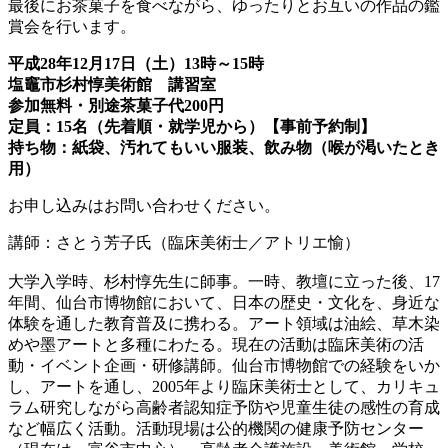
最後にお茶菓子を食べながら、ゆったりとお互いの作品の鑑
賞会を行います。
平成28年12月17日（土）13時～15時
塩竈市杉村惇美術館 講習室
参加無料・別途茶菓子代200円
定員：15名（先着順・就学児から）【事前予約制】
持ち物：紙袋、汚れてもいい服装、飲み物（喉が渇いたとき
用）
お申し込みはお問い合わせください。
講師：さとう芳子氏（臨床美術士／アトリエ愉）
大学入学時、杉村惇先生に師事。一時、教壇に立った後、17
年間、仙台市博物館において、日本の歴史・文化を、身近な
体験を通した教育普及に携わる。アート領域は油絵、草木染
めや墨アートと多種にわたる。現在の活動は臨床美術の活
動・イベント企画・研修講師。仙台市博物館での経験をいか
し、アートを通し、2005年より臨床美術士として、カリキュ
ラム研究しながら高齢者認知症予防や児童生徒の感性の育成
など幅広く活動。活動現場は公的機関の健康予防センター