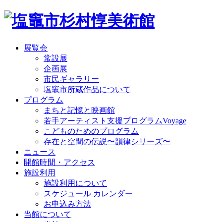
展覧会
常設展
企画展
市民ギャラリー
塩竈市所蔵作品について
プログラム
まちと記憶と映画館
若手アーティスト支援プログラムVoyage
こどものためのプログラム
存在と空間の伝説〜韻律シリーズ〜
ニュース
開館時間・アクセス
施設利用
施設利用について
スケジュール カレンダー
お申込み方法
当館について