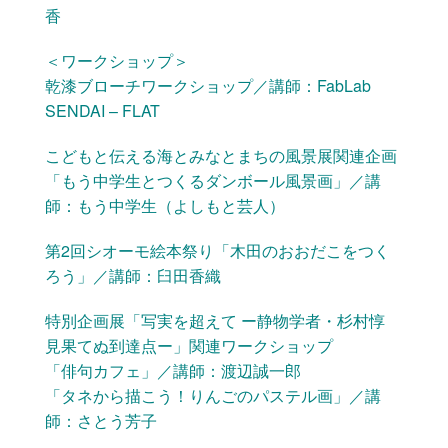
香
＜ワークショップ＞
乾漆ブローチワークショップ／講師：FabLab
SENDAI – FLAT
こどもと伝える海とみなとまちの風景展関連企画
「もう中学生とつくるダンボール風景画」／講
師：もう中学生（よしもと芸人）
第2回シオーモ絵本祭り「木田のおおだこをつく
ろう」／講師：臼田香織
特別企画展「写実を超えて ー静物学者・杉村惇
見果てぬ到達点ー」関連ワークショップ
「俳句カフェ」／講師：渡辺誠一郎
「タネから描こう！りんごのパステル画」／講
師：さとう芳子