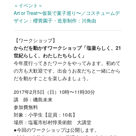
＜イベント＞
Art or Treat〜仮装で菓子巡り〜／コスチュームデ
ザイン：櫻胃園子・造形制作：川角由
【ワークショップ】
からだを動かすワークショップ「塩釜らしく、21
世紀らしく、わたしたちらしく」
今年度行ってきたワークをやってみます。初めて
の方も大歓迎です。出会うお友だちと一緒にから
だを動かすことを楽しみましょう。
2017年2月5日（日）10時〜11時30分
講 師：磯島未来
参加費無料
対象：小学生【定員：10名】
場所：塩竈市杉村惇美術館 大講堂
●今回のワークショップは公開します。