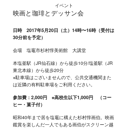
イベント
映画と珈琲とデッサン会
日時 2017年5月20日（土）14時〜16時（受付は
30分前を予定）
会場 塩竈市杉村惇美術館 大講堂
本塩釜駅（JR仙石線）から徒歩10分/塩釜駅（JR
東北本線）から徒歩20分
※駐車場はございませんので、公共交通機関また
は近隣の有料駐車場をご利用ください。
参加費：2,000円 ※高校生以下1,000円 （コー
ヒー・菓子付）
昭和40年まで居を塩竈に構えた杉村惇画伯。映画
鑑賞を楽しんだ一人でもある画伯がスクリーン越