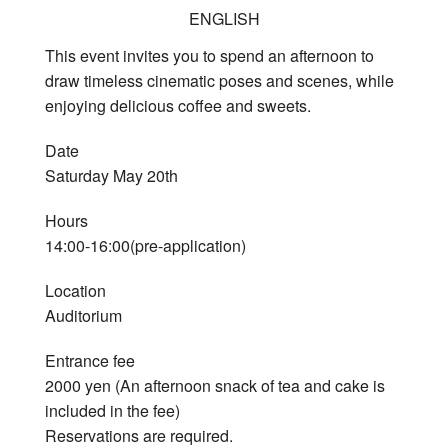
ENGLISH
This event invites you to spend an afternoon to
draw timeless cinematic poses and scenes, while
enjoying delicious coffee and sweets.
Date
Saturday May 20th
Hours
14:00-16:00(pre-application)
Location
Auditorium
Entrance fee
2000 yen (An afternoon snack of tea and cake is
included in the fee)
Reservations are required.