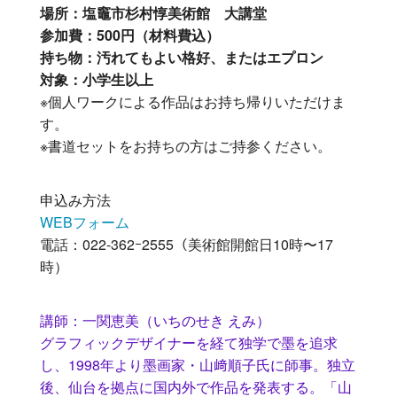
場所：塩竈市杉村惇美術館 大講堂
参加費：500円（材料費込）
持ち物：汚れてもよい格好、またはエプロン
対象：小学生以上
※個人ワークによる作品はお持ち帰りいただけま
す。
※書道セットをお持ちの方はご持参ください。
申込み方法
WEBフォーム
電話：022-362ｰ2555（美術館開館日10時〜17
時）
講師：一関恵美（いちのせき えみ）
グラフィックデザイナーを経て独学で墨を追求
し、1998年より墨画家・山﨑順子氏に師事。独立
後、仙台を拠点に国内外で作品を発表する。「山