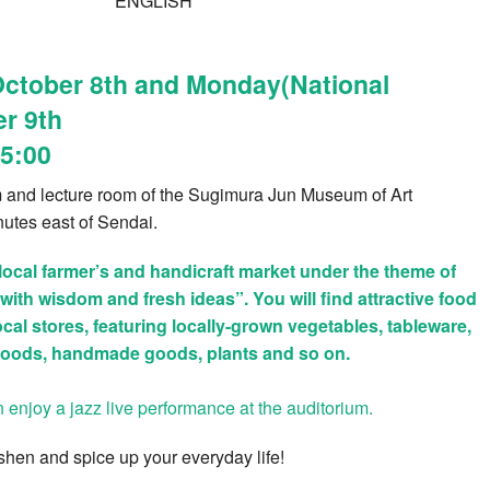
ENGLISH
ctober 8th and Monday(National
er 9th
5:00
um and lecture room of the Sugimura Jun Museum of Art
utes east of Sendai.
 local farmer’s and handicraft market under the theme of
e with wisdom and fresh ideas”. You will find attractive food
cal stores, featuring locally-grown vegetables, tableware,
oods, handmade goods, plants and so on.
 enjoy a jazz live performance at the auditorium.
eshen and spice up your everyday life!