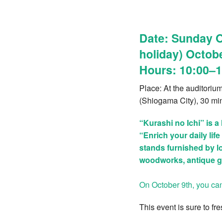
Date: Sunday O
holiday) Octob
Hours: 10:00–1
Place: At the auditori
(Shiogama City), 30 min
“Kurashi no Ichi” is a
“Enrich your daily lif
stands furnished by lo
woodworks, antique g
On October 9th, you can
This event is sure to fr