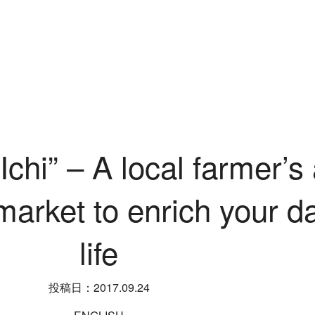
Ichi” – A local farmer’s
market to enrich your da
life
投稿日：2017.09.24