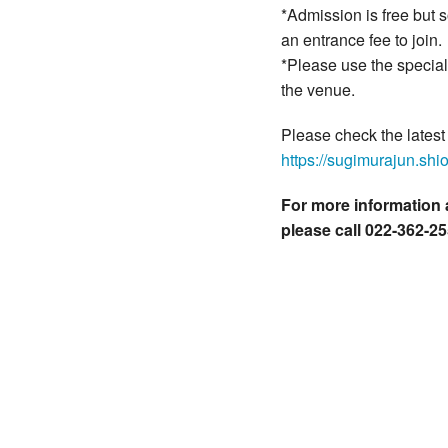
*Admission is free but
an entrance fee to join.
*Please use the special
the venue.
Please check the latest
https://sugimurajun.shi
For more information
please call 022-362-25