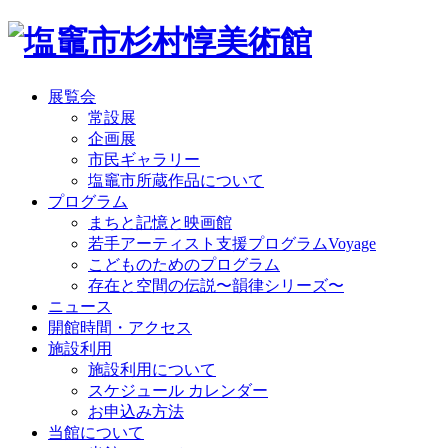
展覧会
常設展
企画展
市民ギャラリー
塩竈市所蔵作品について
プログラム
まちと記憶と映画館
若手アーティスト支援プログラムVoyage
こどものためのプログラム
存在と空間の伝説〜韻律シリーズ〜
ニュース
開館時間・アクセス
施設利用
施設利用について
スケジュール カレンダー
お申込み方法
当館について