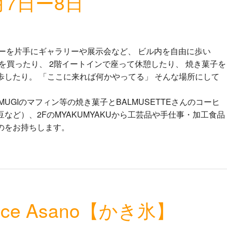
月7日ー8日
ーヒーを片手にギャラリーや展示会など、 ビル内を自由に歩い
を買ったり、 2階イートインで座って休憩したり、 焼き菓子を
歩したり。 「ここに来れば何かやってる」 そんな場所にして
MUGIのマフィン等の焼き菓子とBALMUSETTEさんのコーヒ
など）、2FのMYAKUMYAKUから工芸品や手仕事・加工食品
のをお持ちします。
pice Asano【かき氷】