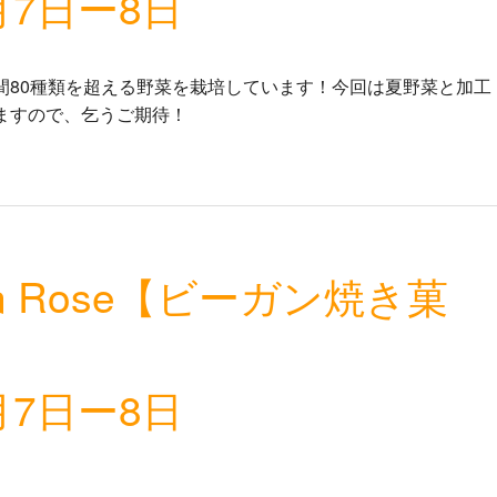
月7日ー8日
間80種類を超える野菜を栽培しています！今回は夏野菜と加工
ますので、乞うご期待！
son Rose【ビーガン焼き菓
月7日ー8日