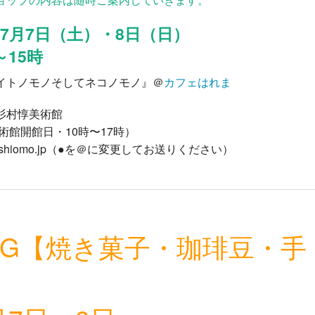
年7月7日（土）・8日（日）
～15時
イトノモノそしてネコノモノ』＠
カフェはれま
杉村惇美術館
5（美術館開館日・10時〜17時）
eum●shiomo.jp（●を＠に変更してお送りください）
LDG【焼き菓子・珈琲豆・手