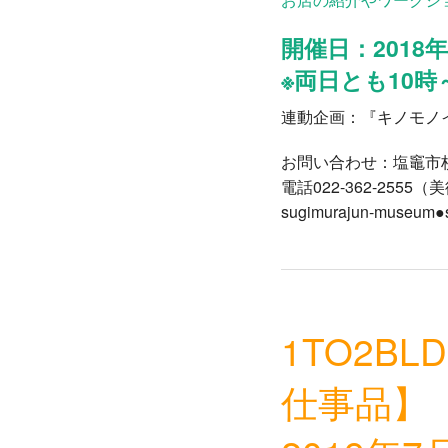
開催日：2018
※両日とも10時
連動企画：『キノモノ
お問い合わせ：塩竈市
電話022-362-255
sugimurajun-mus
1TO2B
仕事品】