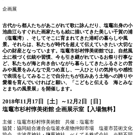
企画展
古代から都人たちがあこがれて歌に詠んだり、塩竈出身の小
池曲江らすぐれた画家たちも絵に描いてきた美しい千賀の浦
（塩竈湾）、そしてそこに育まれてきた港町の暮らしや風
景。それらは、私たちが時代を超えて伝えていきたい大切な
心の財産となっています。塩竈市杉村惇美術館では、自然風
土に根づく伝統や習慣、今も引き継がれているお祭り行事な
ど、私たちが海と向き合いながら暮らしてきたふるさとの営
みや風景をみんなで見つめ直し、一人ひとりの気持ちや感性
で表現をしてみることで自分たちが住みあう土地への誇りや
愛着を育んでいければと願い、「こどもと伝える 海とみな
とまちの風景展」を開催します。
2018年11月17日［土］～12月2日［日］
塩竈市杉村惇美術館 企画展示室【入場無料】
主催：塩竈市杉村惇美術館 共催：塩竈市
協賛：協同組合連合会塩釜水産物仲卸市場 塩釜市芸術文化
協会 志波彦神社・鹽竈神社 ぺんてる株式会社 ※順不同