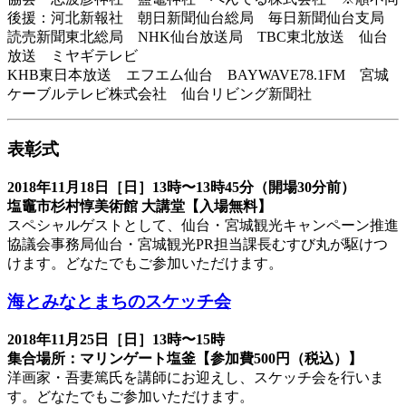
後援：河北新報社 朝日新聞仙台総局 毎日新聞仙台支局
読売新聞東北総局 NHK仙台放送局 TBC東北放送 仙台
放送 ミヤギテレビ
KHB東日本放送 エフエム仙台 BAYWAVE78.1FM 宮城
ケーブルテレビ株式会社 仙台リビング新聞社
表彰式
2018年11月18日［日］13時〜13時45分（開場30分前）
塩竈市杉村惇美術館 大講堂【入場無料】
スペシャルゲストとして、仙台・宮城観光キャンペーン推進
協議会事務局仙台・宮城観光PR担当課長むすび丸が駆けつ
けます。どなたでもご参加いただけます。
海とみなとまちのスケッチ会
2018年11月25日［日］13時〜15時
集合場所：マリンゲート塩釜【参加費500円（税込）】
洋画家・吾妻篤氏を講師にお迎えし、スケッチ会を行いま
す。どなたでもご参加いただけます。