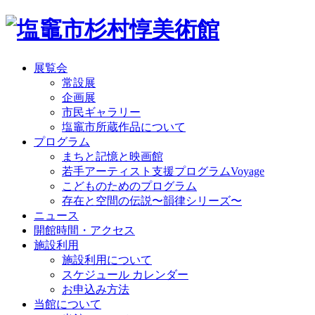
展覧会
常設展
企画展
市民ギャラリー
塩竈市所蔵作品について
プログラム
まちと記憶と映画館
若手アーティスト支援プログラムVoyage
こどものためのプログラム
存在と空間の伝説〜韻律シリーズ〜
ニュース
開館時間・アクセス
施設利用
施設利用について
スケジュール カレンダー
お申込み方法
当館について