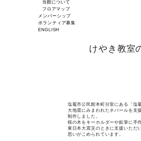
当館について
フロアマップ
メンバーシップ
ボランティア募集
ENGLISH
けやき教室
塩竈市公民館本町分室にある「塩
大地震にみまわれたネパールを支
制作しました。
桜の木をキーホルダーや鉛筆に手
東日本大震災のときに支援いただ
思いがこめられています。