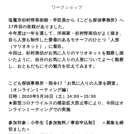
ワークショップ
塩竈市杉村惇美術館・学芸員から《こども探偵事務所》へ
17件目の依頼がありました。
今年度は一年を通して、洋画家・杉村惇画伯がよく描き、
自ら人形も制作した愛着のあるモチーフのひとつ「人形
（マリオネット）」に着目。
今回は、杉村画伯がお気に入りのマリオネットを観察し描
いたように、自分のお気に入りの人形についてよ〜く観察
し、おともだちにその魅力を伝えてみます。
こども探偵事務所・指令17「お気に入りの人形を調査」
（オンラインミーティング編）
日時：2020年5月16日（土）14:00～15:30
★新型コロナウイルスの感染拡大防止等により、今回はオ
ンラインミーティングでの実施
参加対象：小学生【参加無料／事前申込制】 ＜募集を締
切ました＞