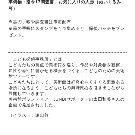
準備物：指令17調査書、お気に入りの人形（ぬいぐるみ
可）
※黒の手帳や調査書は事前配布
※黒の手帳にスタンプを４つ集めると、探偵バッチをプレ
ゼント。
「こども探偵事務所」とは
こどもたちの視点で美術館を巡り、作品や対象物を観察、
知性や感性に響かせる機会をつくる、こどものための美術
館ツアーです。
こどもたちにとって、美術館は好奇心をくすぐる刺激ある
場所になるよう、こどもたちの興味関心を引き出しながら
展開していきます。
美術館ボランティア・JUNBIサポーターの太田和美さんの
企画で発足されました。
（イラスト：遠山敦）