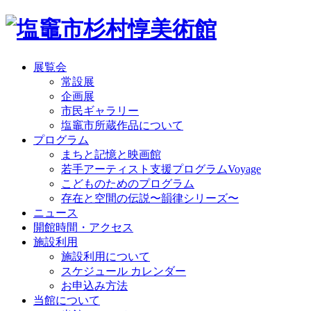
展覧会
常設展
企画展
市民ギャラリー
塩竈市所蔵作品について
プログラム
まちと記憶と映画館
若手アーティスト支援プログラムVoyage
こどものためのプログラム
存在と空間の伝説〜韻律シリーズ〜
ニュース
開館時間・アクセス
施設利用
施設利用について
スケジュール カレンダー
お申込み方法
当館について