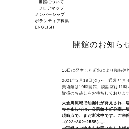
当館について
フロアマップ
メンバーシップ
ボランティア募集
ENGLISH
開館のお知らせ【
16日に発生した断水により臨時休
2021年2月19日(金)～ 通常どお
美術館は10時開館、談話室は11
皆様のお越しをお待ちしておりま
大倉川流域で油漏れが発見され、
つきましては、公民館本町分室、
現時点で、まだ断水中です。ご来
（022−362−2555）。
ご理解とご協力をお願い申し上げ