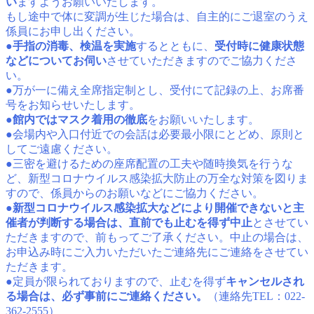
い
ますようお願いいたします。
もし途中で体に変調が生じた場合は、自主的にご退室のうえ
係員にお申し出ください。
●
手指の消毒、検温を実施
するとともに、
受付時に健康状態
などについてお伺い
させていただきますのでご協力くださ
い。
●万が一に備え全席指定制とし、受付にて記録の上、お席番
号をお知らせいたします。
●
館内ではマスク着用の徹底
をお願いいたします。
●会場内や入口付近での会話は必要最小限にとどめ、原則と
してご遠慮ください。
●三密を避けるための座席配置の工夫や随時換気を行うな
ど、新型コロナウイルス感染拡大防止の万全な対策を図りま
すので、係員からのお願いなどにご協力ください。
●
新型コロナウイルス感染拡大などにより開催できないと主
催者が判断する場合は、直前でも止むを得ず中止
とさせてい
ただきますので、前もってご了承ください。中止の場合は、
お申込み時にご入力いただいたご連絡先にご連絡をさせてい
ただきます。
●定員が限られておりますので、止むを得ず
キャンセルされ
る場合は、必ず事前にご連絡ください。
（連絡先TEL：022-
362-2555）