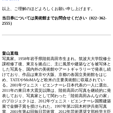
以上、ご理解のほどよろしくお願い申し上げます。
当日券については美術館までお問合せください（022−362-
2555）
畠山直哉
写真家。1958年岩手県陸前高田市生まれ。筑波大大学院修士
課程修了後、東京を拠点に、主に風景や建築などを被写体と
した写真を、国内外の美術館やアートギャラリーで発表し続
けており、作品は東京や大阪、京都の各国立美術館をはじ
め、TATEやMoMAなど欧米の主要美術館に収蔵されてい
る。2001年ヴェニス・ビエンナーレ日本代表の一人に選出。
2011年の東日本大震災以降は、陸前高田の写真を継続的に発
表しており、写真家として関わった「陸前高田みんなの家」
のプロジェクトは、2012年ヴェニス・ビエンナーレ国際建築
展で金獅子賞を授けられた。1997年第22回木村伊兵衛写真
賞、2001年第42回毎日芸術賞、2012年芸術選奨文部科学大臣