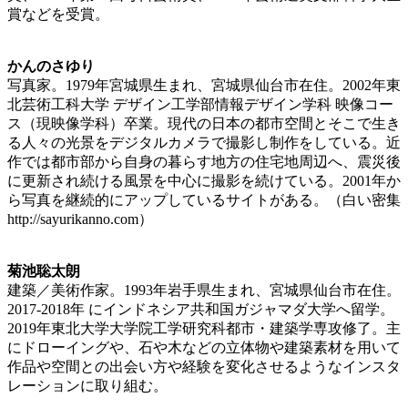
賞などを受賞。
かんのさゆり
写真家。1979年宮城県生まれ、宮城県仙台市在住。2002年東
北芸術工科大学 デザイン工学部情報デザイン学科 映像コー
ス（現映像学科）卒業。現代の日本の都市空間とそこで生き
る人々の光景をデジタルカメラで撮影し制作をしている。近
作では都市部から自身の暮らす地方の住宅地周辺へ、震災後
に更新され続ける風景を中心に撮影を続けている。2001年か
ら写真を継続的にアップしているサイトがある。（白い密集
http://sayurikanno.com）
菊池聡太朗
建築／美術作家。1993年岩手県生まれ、宮城県仙台市在住。
2017-2018年 にインドネシア共和国ガジャマダ大学へ留学。
2019年東北大学大学院工学研究科都市・建築学専攻修了。主
にドローイングや、石や木などの立体物や建築素材を用いて
作品や空間との出会い方や経験を変化させるようなインスタ
レーションに取り組む。