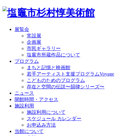
展覧会
常設展
企画展
市民ギャラリー
塩竈市所蔵作品について
プログラム
まちと記憶と映画館
若手アーティスト支援プログラムVoyage
こどものためのプログラム
存在と空間の伝説〜韻律シリーズ〜
ニュース
開館時間・アクセス
施設利用
施設利用について
スケジュール カレンダー
お申込み方法
当館について