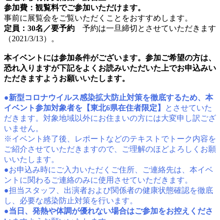
参加費：観覧料でご参加いただけます。
事前に展覧会をご覧いただくことをおすすめします。
定員：30名／要予約
予約は一旦締切とさせていただきます
（2021/3/13）。
本イベントには参加条件がございます。参加ご希望の方は、
恐れ入りますが下記をよくお読みいただいた上でお申込みい
ただきますようお願いいたします。
●
新型コロナウイルス感染拡大防止対策を徹底するため、本
イベント参加対象者を【東北6県在住者限定】
とさせていた
だきます。対象地域以外にお住まいの方には大変申し訳ござ
いません。
※イベント終了後、レポートなどのテキストでトーク内容を
ご紹介させていただきますので、ご理解のほどよろしくお願
いいたします。
●お申込み時にご入力いただくご住所、ご連絡先は、本イベ
ントに関わるご連絡のみに使用させていただきます。
●担当スタッフ、出演者および関係者の健康状態確認を徹底
し、必要な感染防止対策を行います。
●
当日、発熱や体調が優れない場合はご参加をお控えくださ