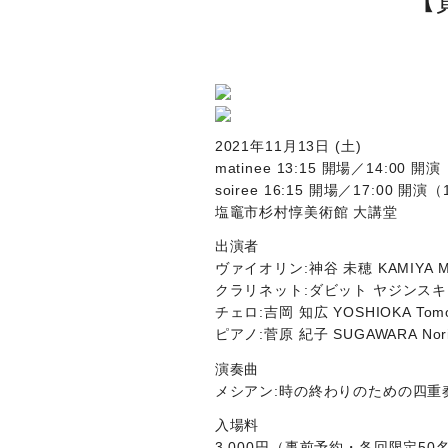
2021年11月13日 (土)
matinee 13:15 開場／14:00 
soiree 16:15 開場／17:00 開演
塩竈市杉村惇美術館 大講堂
出演者
ヴァイオリン:神谷 未穂 KAMIYA Mih
クラリネット:ダビット ヤジンスキー Daw
チェロ:吉岡 知広 YOSHIOKA Tomohir
ピアノ:菅原 紀子 SUGAWARA Norik
演奏曲
メシアン:時の終わりのための四重奏曲 MESS
入場料
3,000円（事前予約・各回限定50