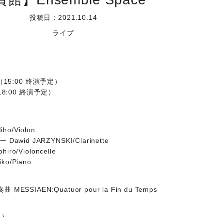
投稿日：2021.10.14
ライブ
開演（15:00 終演予定）
（18:00 終演予定）
o/Violon
id JARZYNSKI/Clarinette
o/Violoncelle
o/Piano
IAEN:Quatuor pour la Fin du Temps
名）