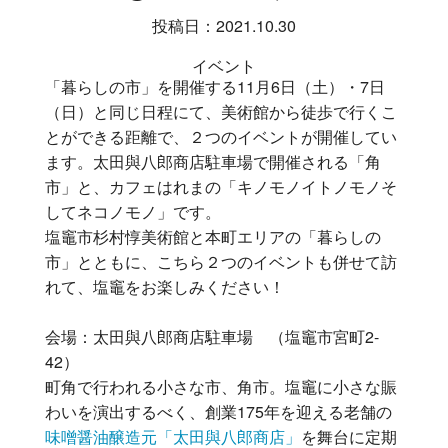
投稿日：2021.10.30
イベント
「暮らしの市」を開催する11月6日（土）・7日
（日）と同じ日程にて、美術館から徒歩で行くこ
とができる距離で、２つのイベントが開催してい
ます。太田與八郎商店駐車場で開催される「角
市」と、カフェはれまの「キノモノイトノモノそ
してネコノモノ」です。
塩竈市杉村惇美術館と本町エリアの「暮らしの
市」とともに、こちら２つのイベントも併せて訪
れて、塩竈をお楽しみください！
会場：太田與八郎商店駐車場 （塩竈市宮町2-
42）
町角で行われる小さな市、角市。塩竈に小さな賑
わいを演出するべく、創業175年を迎える老舗の
味噌醤油醸造元「太田與八郎商店」
を舞台に定期