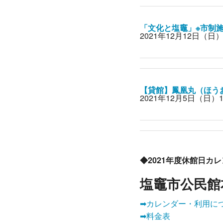
「文化と塩竈」※市制施
2021年12月12日（
【貸館】鳳凰丸（ほう
2021年12月5日（日）
◆2021年度休館日カ
塩竈市公民館
➡カレンダー・利用につ
➡料金表