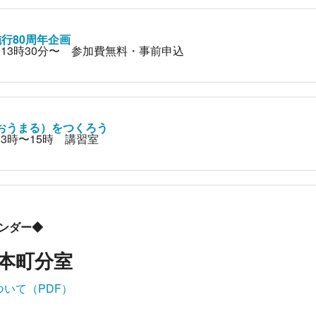
行80周年企画
日）13時30分〜 参加費無料・事前申込
おうまる）をつくろう
13時〜15時 講習室
レンダー◆
本町分室
いて（PDF）