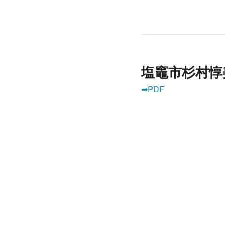
塩竈市杉村惇
➡PDF