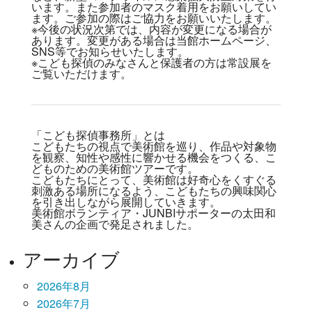
います。また参加者のマスク着用をお願いしてい
ます。ご参加の際はご協力をお願いいたします。
※今後の状況次第では、内容が変更になる場合が
あります。変更がある場合は当館ホームページ、
SNS等でお知らせいたします。
※こども探偵のみなさんと保護者の方は常設展を
ご覧いただけます。
「こども探偵事務所」とは
こどもたちの視点で美術館を巡り、作品や対象物
を観察、知性や感性に響かせる機会をつくる、こ
どものための美術館ツアーです。
こどもたちにとって、美術館は好奇心をくすぐる
刺激ある場所になるよう、こどもたちの興味関心
を引き出しながら展開していきます。
美術館ボランティア・JUNBIサポーターの太田和
美さんの企画で発足されました。
アーカイブ
2026年8月
2026年7月