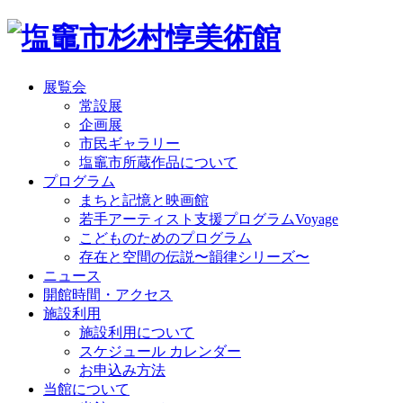
展覧会
常設展
企画展
市民ギャラリー
塩竈市所蔵作品について
プログラム
まちと記憶と映画館
若手アーティスト支援プログラムVoyage
こどものためのプログラム
存在と空間の伝説〜韻律シリーズ〜
ニュース
開館時間・アクセス
施設利用
施設利用について
スケジュール カレンダー
お申込み方法
当館について