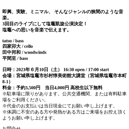
即興、実験、ミニマル、 そんなジャンルの狭間のような音
楽。
3回目のライブにして塩竈凱旋公演決定！
塩竈への思いを音楽で伝えます。
tatsu / bass
四家卯大 / cello
田中邦和 / woodwinds
平間至 / bass
日時：2023年６月10日（土） 16:30 open / 17:00 start
会場：宮城県塩竈市杉村惇美術館大講堂（宮城県塩竈市本町
8-1）
料金：予約3,500円 当日4,000円 高校生以下無料
※駐車場に限りがあります。公共交通機関、または有料駐車
場をご利用ください。
※代金のお支払いは当日現金にてお願い申し上げます。
※体調に不安のある方や発熱がある方はご来場をお控え頂く
ようお願い申し上げます。
お問合せ