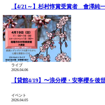
【4/21～】杉村惇賞受賞者 會澤
ライブ
2026.04.06
【貸館4/19】〜浪分櫻・安寧櫻を
イベント
2026.04.05