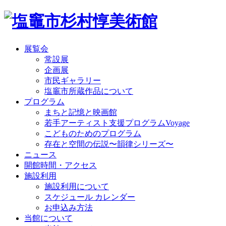
展覧会
常設展
企画展
市民ギャラリー
塩竈市所蔵作品について
プログラム
まちと記憶と映画館
若手アーティスト支援プログラムVoyage
こどものためのプログラム
存在と空間の伝説〜韻律シリーズ〜
ニュース
開館時間・アクセス
施設利用
施設利用について
スケジュール カレンダー
お申込み方法
当館について