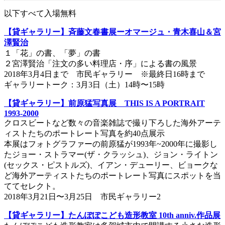
以下すべて入場無料
【貸ギャラリー】斉藤文春書展ーオマージュ・青木喜山＆宮
澤賢治
１「花」の書、「夢」の書
２宮澤賢治「注文の多い料理店・序」による書の風景
2018年3月4日まで 市民ギャラリー ※最終日16時まで
ギャラリートーク：3月3日（土）14時〜15時
【貸ギャラリー】前原猛写真展 THIS IS A PORTRAIT
1993-2000
クロスビートなど数々の音楽雑誌で撮り下ろした海外アーテ
ィストたちのポートレート写真を約40点展示
本展はフォトグラファーの前原猛が1993年~2000年に撮影し
たジョー・ストラマー(ザ・クラッシュ)、ジョン・ライトン
(セックス・ピストルズ)、イアン・デューリー、ビョークな
ど海外アーティストたちのポートレート写真にスポットを当
ててセレクト。
2018年3月21日〜3月25日 市民ギャラリー2
【貸ギャラリー】たんぽぽこども造形教室 10th anniv.作品展