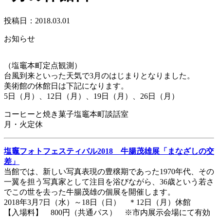
投稿日：2018.03.01
お知らせ
（塩竈本町定点観測）
台風到来といった天気で3月のはじまりとなりました。
美術館の休館日は下記になります。
5日（月）、12日（月）、19日（月）、26日（月）
コーヒーと焼き菓子塩竈本町談話室
月・火定休
塩竈フォトフェスティバル2018 牛腸茂雄展「まなざしの交
差」
当館では、新しい写真表現の豊穣期であった1970年代、その
一翼を担う写真家として注目を浴びながら、36歳という若さ
でこの世を去った牛腸茂雄の個展を開催します。
2018年3月7日（水）～18日（日） ＊12日（月）休館
【入場料】 800円（共通パス） ※市内展示会場にて有効