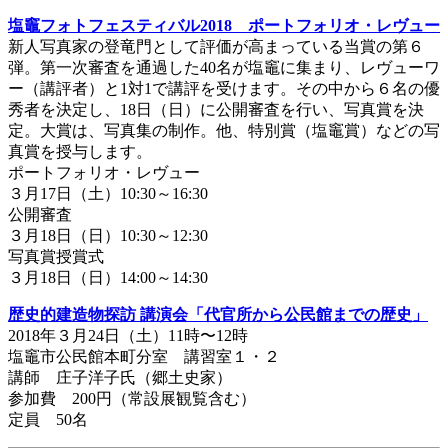
塩竈フォトフェスティバル2018 ポートフォリオ・レヴュー
新人写真家の登竜門として評価が高まっている当賞の第６
弾。第一次審査を通過した40名が塩竈に集まり、レヴューワ
ー（講評者）と1対1で講評を受けます。その中から６名の優
秀者を決定し、18日（日）に公開審査を行い、写真賞を決
定。大賞は、写真集の制作。他、特別賞（塩竈賞）などの写
真賞を授与します。
ポートフォリオ・レヴュー
３月17日（土）10:30～16:30
公開審査
３月18日（日）10:30～12:30
写真賞授賞式
３月18日（日）14:00～14:30
歴史的建造物探訪 講演会「代官所から公民館までの歴史」
2018年３月24日（土）11時〜12時
塩竈市公民館本町分室 講習室１・２
講師 庄子洋子氏（郷土史家）
参加費 200円（常設展観覧含む）
定員 50名