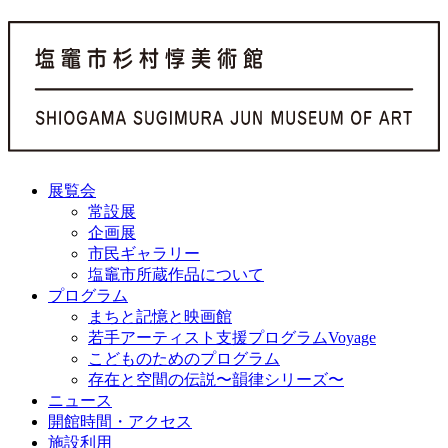
展覧会
常設展
企画展
市民ギャラリー
塩竈市所蔵作品について
プログラム
まちと記憶と映画館
若手アーティスト支援プログラムVoyage
こどものためのプログラム
存在と空間の伝説〜韻律シリーズ〜
ニュース
開館時間・アクセス
施設利用