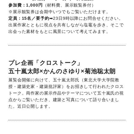
参加費：1,000円
（材料費、展示観覧券付）
※展示観覧券は会期中いつでもご覧いただけます。
定員：15名／要予約
➡23日9時以降にお問合せください。
出展作家とともに視点を共有しながら塩竈を歩き、そこで
出会った素材をもとに風景について考えてみます。
プレ企画「クロストーク」
五十嵐太郎×かんのさゆり×菊池聡太朗
展覧会開催に向けて、五十嵐太郎氏（東北大学大学院教
授・建築史家・建築批評家）をお招きして行われたクロス
トーク。両作家の展示作品やテーマについて五十嵐氏の視
点からご覧いただき、建築と写真について語り合いまし
た。近日公開します。