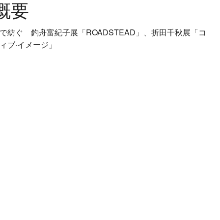
概要
で紡ぐ 釣舟富紀子展「ROADSTEAD」、折田千秋展「コ
ィブ·イメージ」