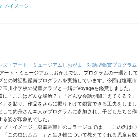
ィブ·イメージ」
ンズ・アート・ミュージアムしおがま 対話型鑑賞プログラム
アート・ミュージアムしおがまでは、プログラムの一環として
ブとの対話型鑑賞プログラムを実施しています。今回は塩竈市
立玉川小学校の児童クラブと一緒にVoyageを鑑賞しました。
横に「ここはどんな場所？」「どんな会話が聞こえてくる？」
ド」を貼り、作品をさらに掘り下げて鑑賞できる工夫をしまし
として釣舟さん本人がプログラムに参加され、子どもたちと作
する姿が印象的でした。
ィブ・イメージ＿塩竈眺望》のコラージュでは、「この魚は〇
、「この虫は△△！」と生き物について教えてくれる児童も数