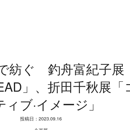
で紡ぐ 釣舟富紀子展
TEAD」、折田千秋展「
ティブ·イメージ」
投稿日：2023.09.16