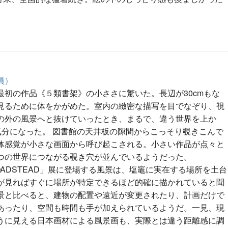
員）
最初の作品《５類書架》の小ささに驚いた。長辺が30cmもな
見るために体をかがめた。室内の緻密な描写を目でなぞり、視
の外の風景へと抜けていったとき、まるで、違う世界を上か
な気分になった。 図書館の天井板の隙間からこっそり覗きこんで
体感覚が小さな画面から呼び起こされる。小さい作品が点々と
つの世界につながる覗き穴が並んでいるようだった。
ADSTEAD」展に登場する風景は、塩竈に実在する場所を土台
が見ればすぐに場所が特定できるほど的確に描かれていると聞
景と比べると、建物の配置や遠近が変更されたり、計画だけで
あったり、空間も時間も手が加えられているようだ。一見、現
うに見える日本画材による風景画も、実際とは違う距離感に調