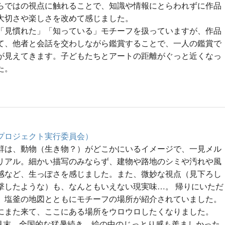
らではの視点に触れることで、知識や情報にとらわれずに作品
大切さや楽しさを改めて感じました。
「見慣れた」「知っている」モチーフを扱っていますが、作品
て、他者と会話を交わしながら鑑賞することで、一人の鑑賞で
が見えてきます。子どもたちとアートの距離がぐっと近くなっ
た。
プロジェクト実行委員会）
群は、動物（生き物？）がどこかにいるイメージで、一見メル
リアル。細かい描写のみならず、建物や路地のシミや汚れや風
感など、生っぽさを感じました。また、微妙な視点（見下ろし
撃したような）も、なんともいえない現実味…。 帰りにいただ
、塩釜の地図とともにモチーフの場所が紹介されていました。
にまた来て、ここにある場所をウロウロしたくなりました。
7月末、全国的な猛暑続き。絵の中のじっとり感も羨ましかった