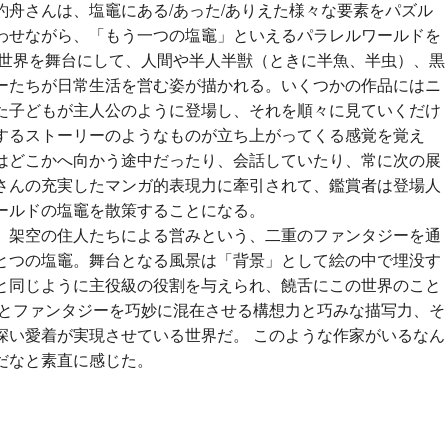
釣舟さんは、塩竈にある/あった/ありえた様々な要素をパズル
わせながら、「もう一つの塩竈」といえるパラレルワールドを
の世界を舞台にして、人間や半人半獣（ときに半魚、半虫）、黒
ーたちが日常生活を営む姿が描かれる。いくつかの作品にはニ
た子どもが主人公のように登場し、それを順々に見ていくだけ
するストーリーのようなものが立ち上がってくる感覚を覚え
はどこかへ向かう途中だったり、会話していたり、常に次の展
さんの充実したマンガ的表現力に牽引されて、鑑賞者は登場人
ールドの塩竈を散策することになる。
、架空の住人たちによる営みという、二重のファンタジーを通
とつの塩竈。舞台となる風景は「背景」として絵の中で埋没す
と同じように主役級の役割を与えられ、饒舌にこの世界のこと
実とファンタジーを巧妙に混在させる構想力と巧みな描写力、そ
深い愛着が実現させている世界だ。 このような作家がいるなん
だなと素直に感じた。