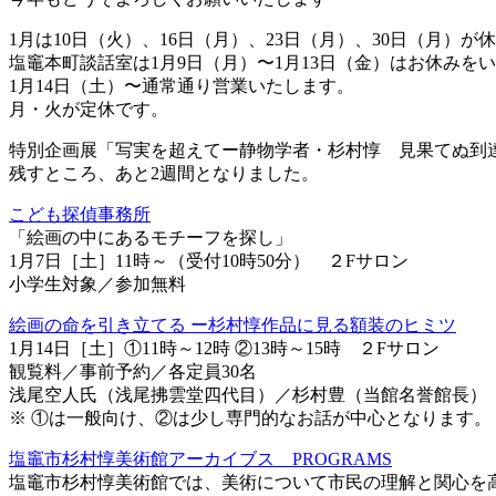
1月は10日（火）、16日（月）、23日（月）、30日（月）が
塩竈本町談話室は1月9日（月）〜1月13日（金）はお休みを
1月14日（土）〜通常通り営業いたします。
月・火が定休です。
特別企画展「写実を超えてー静物学者・杉村惇 見果てぬ到達
残すところ、あと2週間となりました。
こども探偵事務所
「絵画の中にあるモチーフを探し」
1月7日［土］11時～（受付10時50分） ２Fサロン
小学生対象／参加無料
絵画の命を引き立てる ー杉村惇作品に見る額装のヒミツ
1月14日［土］①11時～12時 ②13時～15時 ２Fサロン
観覧料／事前予約／各定員30名
浅尾空人氏（浅尾拂雲堂四代目）／杉村豊（当館名誉館長）
※ ①は一般向け、②は少し専門的なお話が中心となります。
塩竈市杉村惇美術館アーカイブス PROGRAMS
塩竈市杉村惇美術館では、美術について市民の理解と関心を