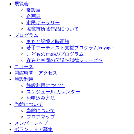
展覧会
常設展
企画展
市民ギャラリー
塩竈市所蔵作品について
プログラム
まちと記憶と映画館
若手アーティスト支援プログラムVoyage
こどものためのプログラム
存在と空間の伝説〜韻律シリーズ〜
ニュース
開館時間・アクセス
施設利用
施設利用について
スケジュール カレンダー
お申込み方法
当館について
当館について
フロアマップ
メンバーシップ
ボランティア募集