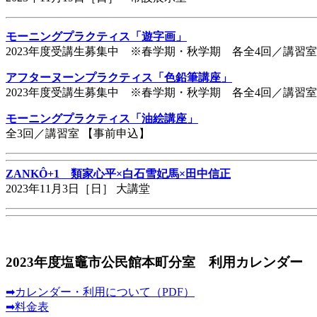
モーニングプラクティス「遊字画」
2023年度受講生募集中 ※春学期・秋学期 各全4回／講習室
アフターヌーンプラクティス「色鉛筆講座」
2023年度受講生募集中 ※春学期・秋学期 各全4回／講習室
モーニングプラクティス「油絵講座」
全3回／講習室 【事前申込】
ZANKÔ+1 類家心平×白石雪妃馬×田中信正
2023年11月3日［日］ 大講堂
2023年度塩竈市公民館本町分室 利用カレンダー
➡カレンダー・利用について（PDF）
➡料金表