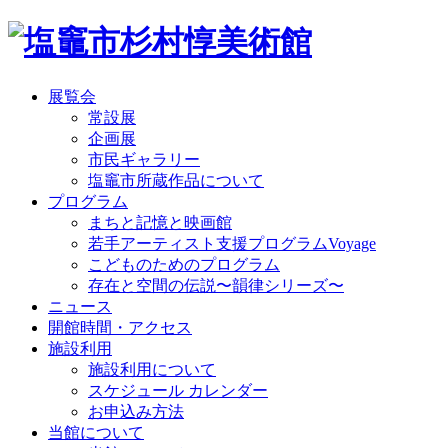
展覧会
常設展
企画展
市民ギャラリー
塩竈市所蔵作品について
プログラム
まちと記憶と映画館
若手アーティスト支援プログラムVoyage
こどものためのプログラム
存在と空間の伝説〜韻律シリーズ〜
ニュース
開館時間・アクセス
施設利用
施設利用について
スケジュール カレンダー
お申込み方法
当館について