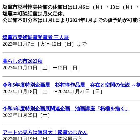
塩竈市杉村惇美術館の休館日は11月6日（月）・13日（月）・
塩竈本町談話室は月火定休。
公民館本町分室は11月1日より2024年1月までの仮予約が可能
塩竈市美術展賞受賞者 三人展
2023年11月7日［火]〜12日［日］まで
暮らしの市2023秋
2023年11月11日［土］ー12日［日］
令和5年度特別企画展 杉村惇作品展 存在と空間の伝説 ～
2023年11月18日［土］〜2024年1月21日［日］
令和5年度特別企画展関連企画 油画講座「柘榴を描く」
2023年11月25日［土］
アートの見方は無限大！鑑賞のじかん
2023年11月19日［日］ 常設展示室